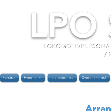
LPO
LOKOMOTIVPERSONA
A
Forside
Hvem er vi
Telefonnumre
Overenskomst
Arra